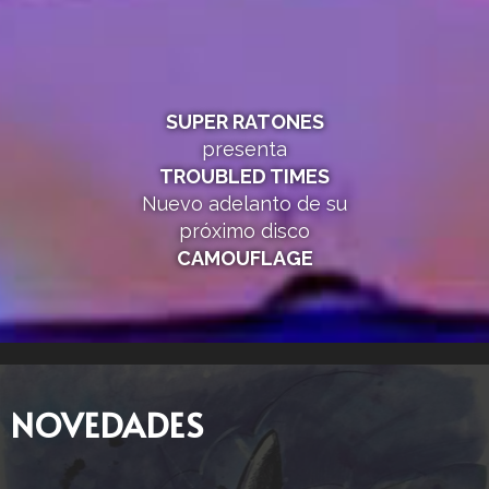
SUPER RATONES
presenta
TROUBLED TIMES
Nuevo adelanto de su
próximo disco
CAMOUFLAGE
NOVEDADES