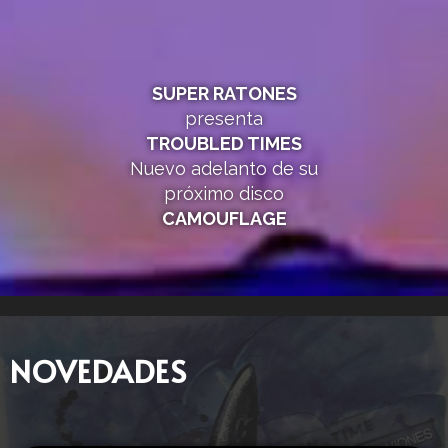
SUPER RATONES
presenta
TROUBLED TIMES
Nuevo adelanto de su
próximo disco
CAMOUFLAGE
NOVEDADES