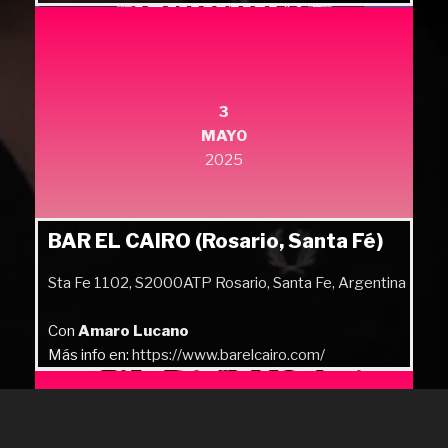
3
MAYO
2025
BAR EL CAIRO (Rosario, Santa Fé)
Sta Fe 1102, S2000ATP Rosario, Santa Fe, Argentina
Con
Amaro Lucano
Más info en:
https://www.barelcairo.com/