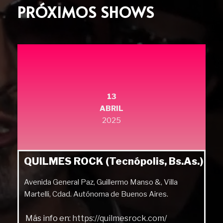
PRÓXIMOS SHOWS
13
ABRIL
2025
QUILMES ROCK (Tecnópolis, Bs.As.)
Avenida General Paz, Guillermo Manso &, Villa
Martelli, Cdad. Autónoma de Buenos Aires.