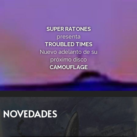
SUPER RATONES
presenta
TROUBLED TIMES
Nuevo adelanto de su
próximo disco
CAMOUFLAGE
NOVEDADES