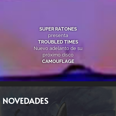
SUPER RATONES
presenta
TROUBLED TIMES
Nuevo adelanto de su
próximo disco
CAMOUFLAGE
NOVEDADES