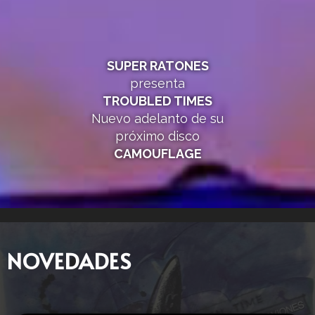
SUPER RATONES
presenta
TROUBLED TIMES
Nuevo adelanto de su
próximo disco
CAMOUFLAGE
NOVEDADES