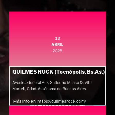
PRÓXIMOS SHOWS
13
ABRIL
2025
QUILMES ROCK (Tecnópolis, Bs.As.)
Avenida General Paz, Guillermo Manso &, Villa
Martelli, Cdad. Autónoma de Buenos Aires.
Más info en:
https://quilmesrock.com/