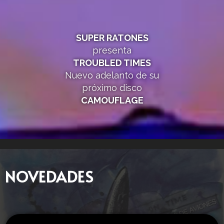
SUPER RATONES
presenta
TROUBLED TIMES
Nuevo adelanto de su
próximo disco
CAMOUFLAGE
NOVEDADES