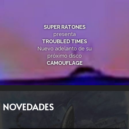
SUPER RATONES
presenta
TROUBLED TIMES
Nuevo adelanto de su
próximo disco
CAMOUFLAGE
NOVEDADES