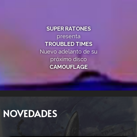
SUPER RATONES
presenta
TROUBLED TIMES
Nuevo adelanto de su
próximo disco
CAMOUFLAGE
NOVEDADES