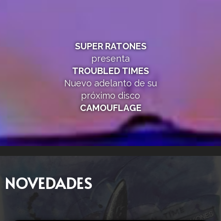
SUPER RATONES
presenta
TROUBLED TIMES
Nuevo adelanto de su
próximo disco
CAMOUFLAGE
NOVEDADES