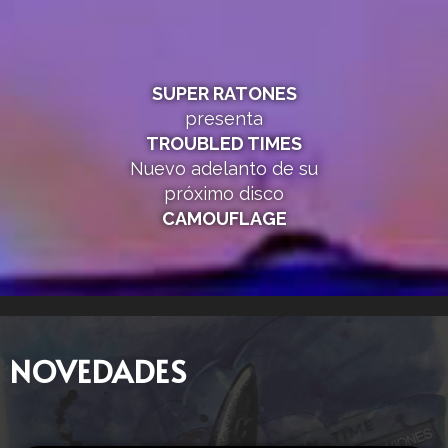
SUPER RATONES
presenta
TROUBLED TIMES
Nuevo adelanto de su
próximo disco
CAMOUFLAGE
NOVEDADES