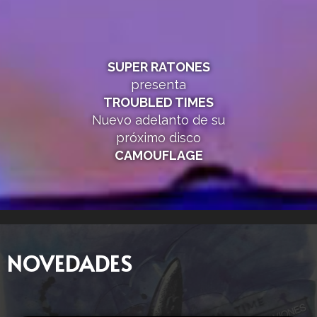
SUPER RATONES
presenta
TROUBLED TIMES
Nuevo adelanto de su
próximo disco
CAMOUFLAGE
NOVEDADES