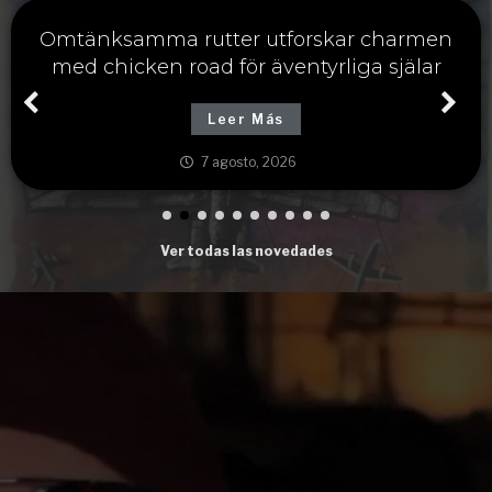
Authentique immersion et casino en ligne
suisse pour une expérience de jeu
exceptionnelle et sécurisée
Leer Más
7 agosto, 2026
Ver todas las novedades