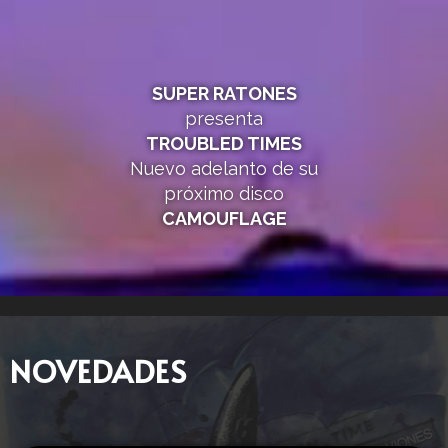
SUPER RATONES
presenta
TROUBLED TIMES
Nuevo adelanto de su
próximo disco
CAMOUFLAGE
NOVEDADES