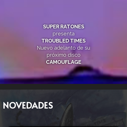
SUPER RATONES
presenta
TROUBLED TIMES
Nuevo adelanto de su
próximo disco
CAMOUFLAGE
NOVEDADES