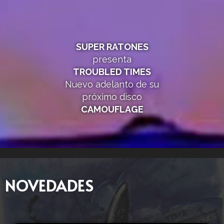
SUPER RATONES
presenta
TROUBLED TIMES
Nuevo adelanto de su
próximo disco
CAMOUFLAGE
NOVEDADES