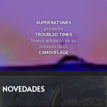
SUPER RATONES
presenta
TROUBLED TIMES
Nuevo adelanto de su
próximo disco
CAMOUFLAGE
NOVEDADES