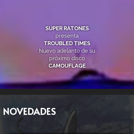
SUPER RATONES
presenta
TROUBLED TIMES
Nuevo adelanto de su
próximo disco
CAMOUFLAGE
NOVEDADES