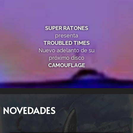
SUPER RATONES
presenta
TROUBLED TIMES
Nuevo adelanto de su
próximo disco
CAMOUFLAGE
NOVEDADES