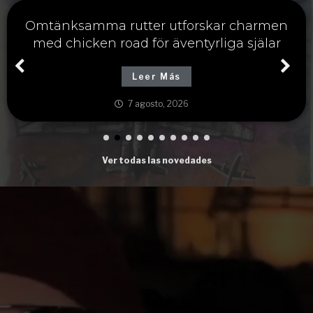
Authentique immersion et casino en ligne
suisse pour une expérience de jeu
exceptionnelle et sécurisée
Leer Más
7 agosto, 2026
Ver todas las novedades