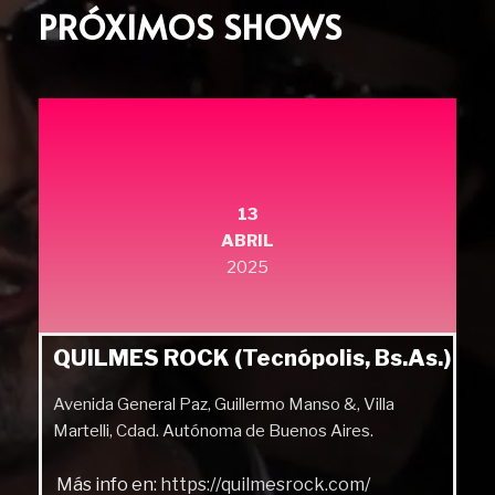
PRÓXIMOS SHOWS
13
ABRIL
2025
QUILMES ROCK (Tecnópolis, Bs.As.)
Avenida General Paz, Guillermo Manso &, Villa
Martelli, Cdad. Autónoma de Buenos Aires.