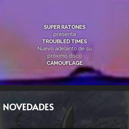
SUPER RATONES
presenta
TROUBLED TIMES
Nuevo adelanto de su
próximo disco
CAMOUFLAGE
NOVEDADES