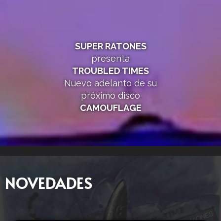
SUPER RATONES
presenta
TROUBLED TIMES
Nuevo adelanto de su
próximo disco
CAMOUFLAGE
NOVEDADES