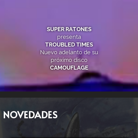
SUPER RATONES
presenta
TROUBLED TIMES
Nuevo adelanto de su
próximo disco
CAMOUFLAGE
NOVEDADES