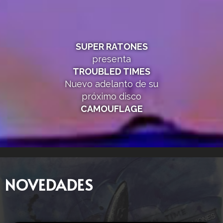
SUPER RATONES
presenta
TROUBLED TIMES
Nuevo adelanto de su
próximo disco
CAMOUFLAGE
NOVEDADES