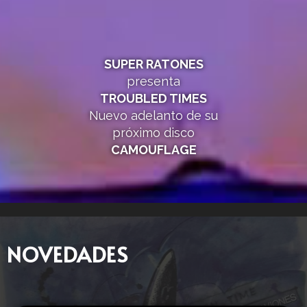
SUPER RATONES
presenta
TROUBLED TIMES
Nuevo adelanto de su
próximo disco
CAMOUFLAGE
NOVEDADES