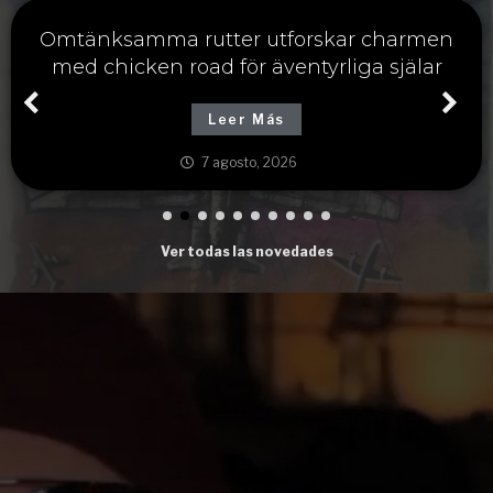
Authentique immersion et casino en ligne
suisse pour une expérience de jeu
exceptionnelle et sécurisée
Leer Más
7 agosto, 2026
Ver todas las novedades