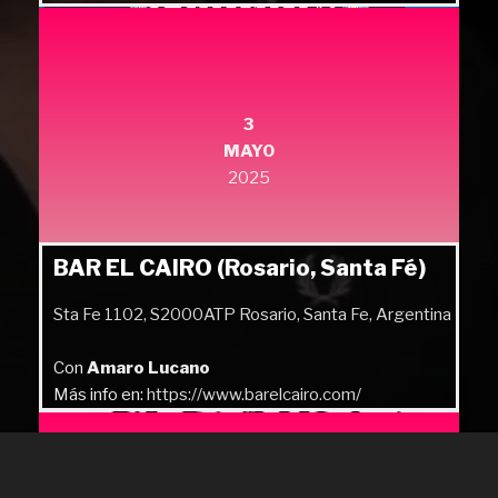
Más info en:
https://quilmesrock.com/
3
MAYO
2025
BAR EL CAIRO (Rosario, Santa Fé)
Sta Fe 1102, S2000ATP Rosario, Santa Fe, Argentina
Con
Amaro Lucano
Más info en:
https://www.barelcairo.com/