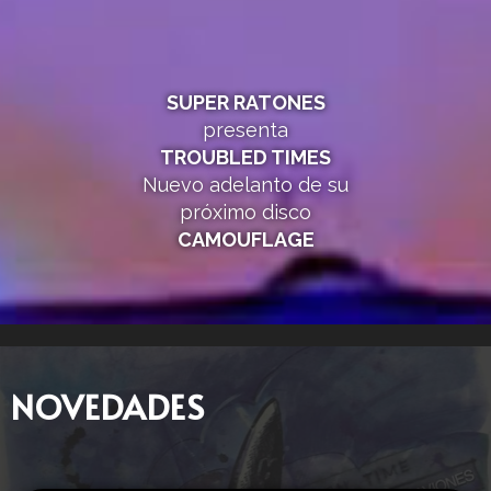
SUPER RATONES
presenta
TROUBLED TIMES
Nuevo adelanto de su
próximo disco
CAMOUFLAGE
NOVEDADES