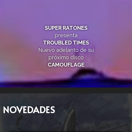
SUPER RATONES
presenta
TROUBLED TIMES
Nuevo adelanto de su
próximo disco
CAMOUFLAGE
NOVEDADES