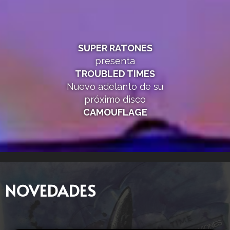
SUPER RATONES
presenta
TROUBLED TIMES
Nuevo adelanto de su
próximo disco
CAMOUFLAGE
NOVEDADES