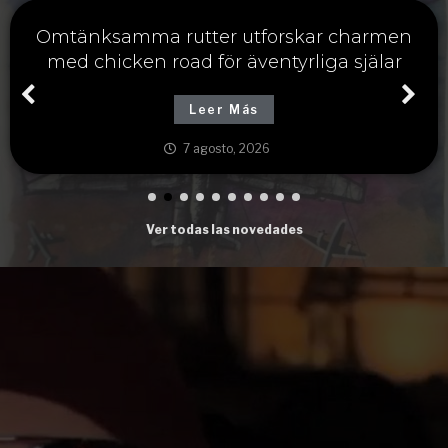
Authentique immersion et casino en ligne
suisse pour une expérience de jeu
exceptionnelle et sécurisée
Leer Más
7 agosto, 2026
Ver todas las novedades