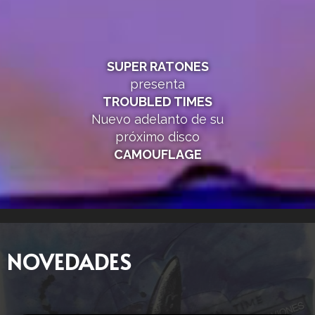
SUPER RATONES
presenta
TROUBLED TIMES
Nuevo adelanto de su
próximo disco
CAMOUFLAGE
NOVEDADES