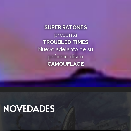
SUPER RATONES
presenta
TROUBLED TIMES
Nuevo adelanto de su
próximo disco
CAMOUFLAGE
NOVEDADES