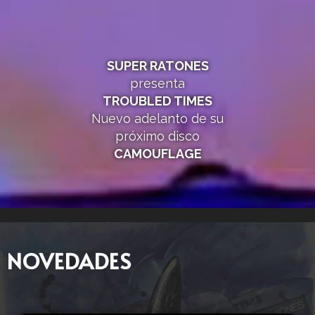
SUPER RATONES
presenta
TROUBLED TIMES
Nuevo adelanto de su
próximo disco
CAMOUFLAGE
NOVEDADES