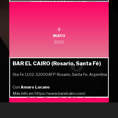
3
MAYO
2025
BAR EL CAIRO (Rosario, Santa Fé)
Sta Fe 1102, S2000ATP Rosario, Santa Fe, Argentina
Con
Amaro Lucano
Más info en:
https://www.barelcairo.com/