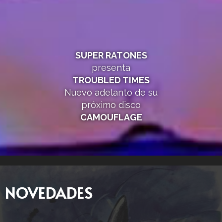
SUPER RATONES
presenta
TROUBLED TIMES
Nuevo adelanto de su
próximo disco
CAMOUFLAGE
NOVEDADES