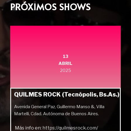
PRÓXIMOS SHOWS
13
ABRIL
2025
QUILMES ROCK (Tecnópolis, Bs.As.)
Avenida General Paz, Guillermo Manso &, Villa
Martelli, Cdad. Autónoma de Buenos Aires.
Más info en:
https://quilmesrock.com/