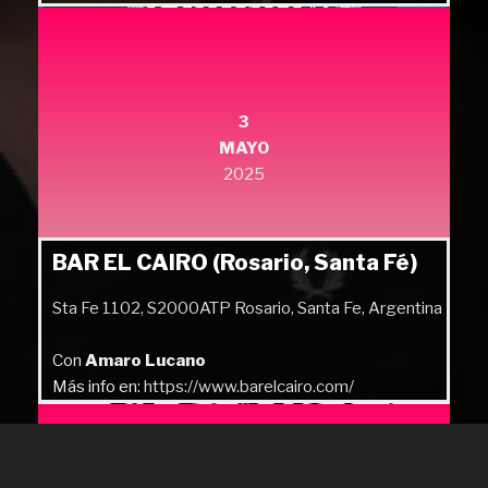
3
MAYO
2025
BAR EL CAIRO (Rosario, Santa Fé)
Sta Fe 1102, S2000ATP Rosario, Santa Fe, Argentina
Con
Amaro Lucano
Más info en:
https://www.barelcairo.com/