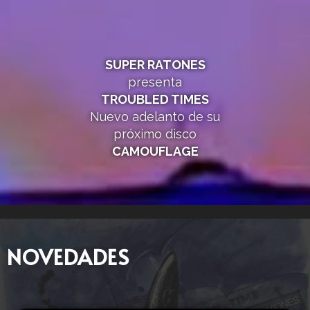
SUPER RATONES
presenta
TROUBLED TIMES
Nuevo adelanto de su
próximo disco
CAMOUFLAGE
NOVEDADES