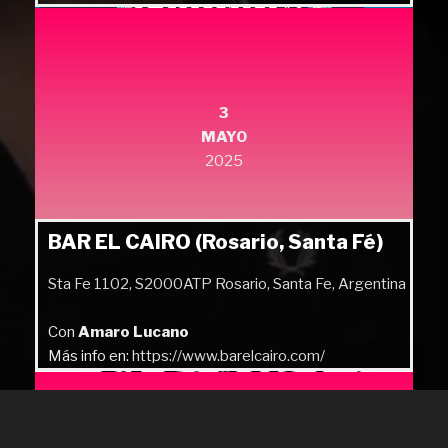
Más info en:
https://quilmesrock.com/
3
MAYO
2025
BAR EL CAIRO (Rosario, Santa Fé)
Sta Fe 1102, S2000ATP Rosario, Santa Fe, Argentina
Con
Amaro Lucano
Más info en:
https://www.barelcairo.com/