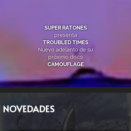
SUPER RATONES
presenta
TROUBLED TIMES
Nuevo adelanto de su
próximo disco
CAMOUFLAGE
NOVEDADES