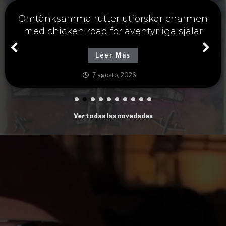
Authentique immersion et casino en ligne
suisse pour une expérience de jeu
exceptionnelle et sécurisée
Leer Más
7 agosto, 2026
Ver todas las novedades