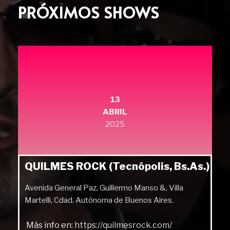
PRÓXIMOS SHOWS
13
ABRIL
2025
QUILMES ROCK (Tecnópolis, Bs.As.)
Avenida General Paz, Guillermo Manso &, Villa
Martelli, Cdad. Autónoma de Buenos Aires.