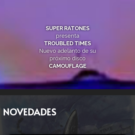
SUPER RATONES
presenta
TROUBLED TIMES
Nuevo adelanto de su
próximo disco
CAMOUFLAGE
NOVEDADES