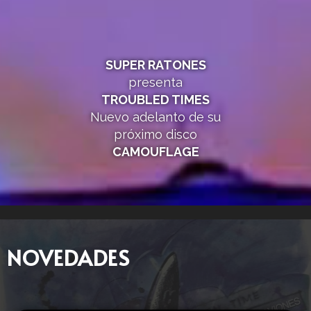
SUPER RATONES
presenta
TROUBLED TIMES
Nuevo adelanto de su
próximo disco
CAMOUFLAGE
NOVEDADES