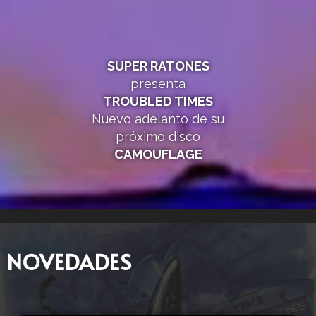
SUPER RATONES
presenta
TROUBLED TIMES
Nuevo adelanto de su
próximo disco
CAMOUFLAGE
NOVEDADES