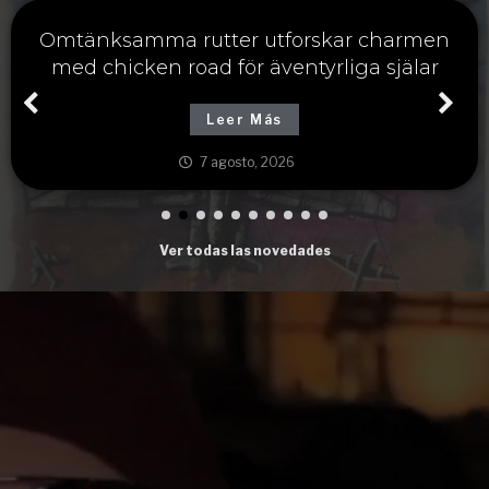
Authentique immersion et casino en ligne
suisse pour une expérience de jeu
exceptionnelle et sécurisée
Leer Más
7 agosto, 2026
Ver todas las novedades