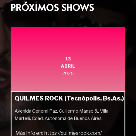
PRÓXIMOS SHOWS
13
ABRIL
2025
QUILMES ROCK (Tecnópolis, Bs.As.)
Avenida General Paz, Guillermo Manso &, Villa
Martelli, Cdad. Autónoma de Buenos Aires.