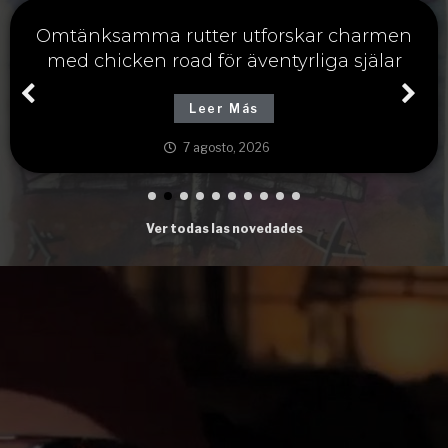
Authentique immersion et casino en ligne
suisse pour une expérience de jeu
exceptionnelle et sécurisée
Leer Más
7 agosto, 2026
Ver todas las novedades