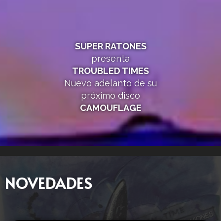
SUPER RATONES
presenta
TROUBLED TIMES
Nuevo adelanto de su
próximo disco
CAMOUFLAGE
NOVEDADES