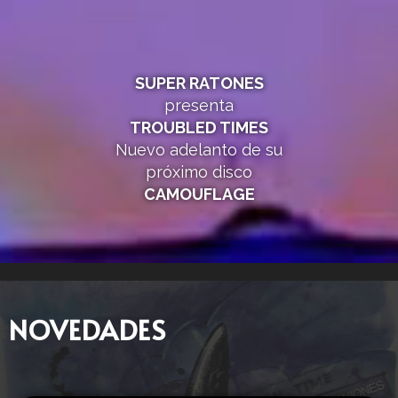
SUPER RATONES
presenta
TROUBLED TIMES
Nuevo adelanto de su
próximo disco
CAMOUFLAGE
NOVEDADES