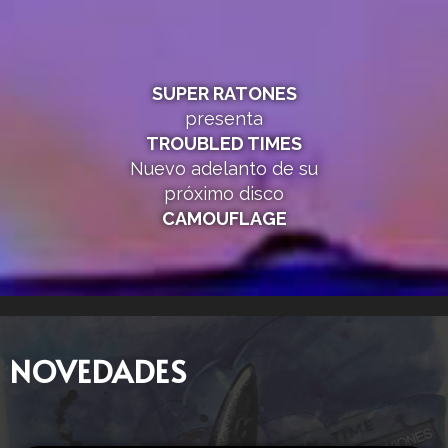
SUPER RATONES
presenta
TROUBLED TIMES
Nuevo adelanto de su
próximo disco
CAMOUFLAGE
NOVEDADES