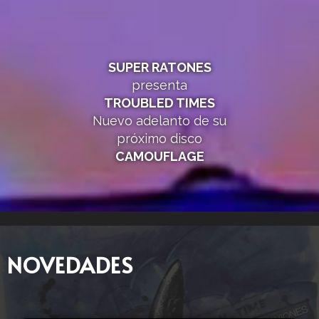
SUPER RATONES
presenta
TROUBLED TIMES
Nuevo adelanto de su
próximo disco
CAMOUFLAGE
NOVEDADES