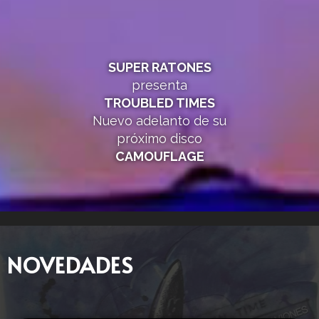
SUPER RATONES
presenta
TROUBLED TIMES
Nuevo adelanto de su
próximo disco
CAMOUFLAGE
NOVEDADES