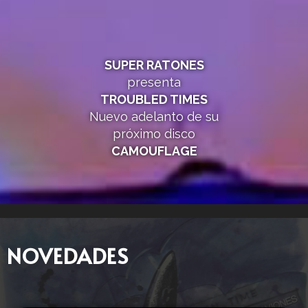
SUPER RATONES
presenta
TROUBLED TIMES
Nuevo adelanto de su
próximo disco
CAMOUFLAGE
NOVEDADES