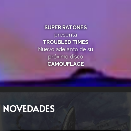
SUPER RATONES
presenta
TROUBLED TIMES
Nuevo adelanto de su
próximo disco
CAMOUFLAGE
NOVEDADES